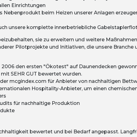
allen Einrichtungen
ls Nebenprodukt beim Heizen unserer Anlagen erzeugen
h unsere komplette innerbetriebliche Gabelstaplerflo
beizubehalten, sie zu erweitern und weitere Maßnahmen
nderer Pilotprojekte und Initiativen, die unsere Branche
 2006 den ersten "Ökotest" auf Daunendecken gewonnen
s mit SEHR GUT bewertet wurden.
f der mcgindex.com für Anbieter von nachhaltigen Bett
rnationalen Hospitality-Anbieter, um einen chemischen 
ers
dits für nachhaltige Produktion
odukte
achhaltigkeit bewertet und bei Bedarf angepasst. Langfri