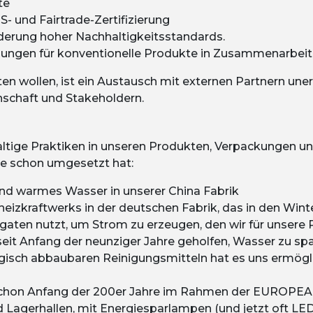
te
 und Fairtrade-Zertifizierung
derung hoher Nachhaltigkeitsstandards.
ungen für konventionelle Produkte in Zusammenarbeit 
n wollen, ist ein Austausch mit externen Partnern uner
nschaft und Stakeholdern.
altige Praktiken in unseren Produkten, Verpackungen u
e schon umgesetzt hat:
und warmes Wasser in unserer China Fabrik
kheizkraftwerks in der deutschen Fabrik, das in den W
ten nutzt, um Strom zu erzeugen, den wir für unsere 
eit Anfang der neunziger Jahre geholfen, Wasser zu spa
gisch abbaubaren Reinigungsmitteln hat es uns ermögli
 schon Anfang der 200er Jahre im Rahmen der EUROPEAN g
nd Lagerhallen, mit Energiesparlampen (und jetzt oft LED