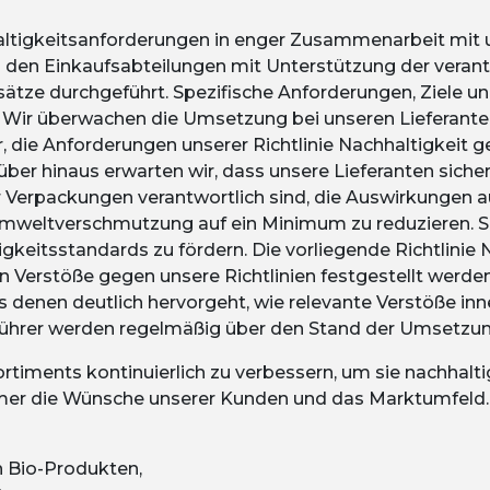
altigkeitsanforderungen in enger Zusammenarbeit mit 
 den Einkaufsabteilungen mit Unterstützung der verant
ätze durchgeführt. Spezifische Anforderungen, Ziele 
ir überwachen die Umsetzung bei unseren Lieferanten 
 die Anforderungen unserer Richtlinie Nachhaltigkeit g
ber hinaus erwarten wir, dass unsere Lieferanten sicherst
erpackungen verantwortlich sind, die Auswirkungen au
weltverschmutzung auf ein Minimum zu reduzieren. Sie 
eitsstandards zu fördern. Die vorliegende Richtlinie Na
n Verstöße gegen unsere Richtlinien festgestellt werde
denen deutlich hervorgeht, wie relevante Verstöße in
ührer werden regelmäßig über den Stand der Umsetzung
timents kontinuierlich zu verbessern, um sie nachhalti
r die Wünsche unserer Kunden und das Marktumfeld. 
en Bio-Produkten,